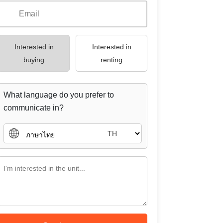
TH
Send a message
ag :