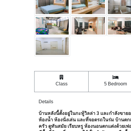
Class
5 Bedroom
Details
บ้านหลังนี้ตั้งอยู่ในกะทู้วิลล่า 3 และกำลังขา
ห้องน้ำ ห้องนั่งเล่น และที่จอดรถในร่ม บ้านตกแ
ครัว ดูทันสมัย เรียบหรู ห้องนอนตกแต่งด้วยเฟอ
มีพื้นที่พิเศษที่สามารถใช้เป็นสำนักงานหรือพื้น
สามารถปลูกผักหรือดอกไม้ได้ เพิ่มสัมผัสของธรร
ยอดเยี่ยมสำหรับผู้ที่มองหาพื้นที่ใช้สอยที่สะดว
กะทู้วิลล่า 3 เป็นพื้นที่พักอาศัยที่ตั้งอยู่ใน
นี่ ในขณะที่สนามบินอยู่ห่างออกไปประมาณ 5
เวลาขับรถเพียง 15 นาทีจากพื้นที่ ผู้อยู่อาศัยใ
เช่น บิ๊กซี ซูเปอร์เซ็นเตอร์ เทสโก้ โลตัส เซ็นท
จากพื้นที่โดยใช้เวลาขับรถไม่เกิน 15-20 นาที
พื้นที่ เช่น โรงเรียนนานาชาติขจรเกียรติ โ
วิทยาเขตภูเก็ต โรงเรียนเหล่านี้ตั้งอยู่ห่างจา
โรงพยาบาลสิริโรจน์ภูเก็ตอยู่ห่างออกไปเพียง