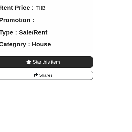
Rent Price :
THB
Promotion :
Type : Sale/Rent
Category : House
Star this item
Shares