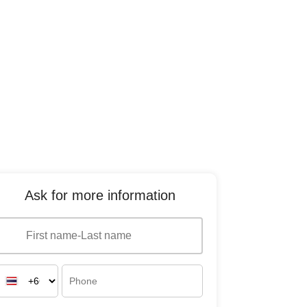
Ask for more information
Interested in
Interested in
buying
renting
What language do you prefer to
communicate in?