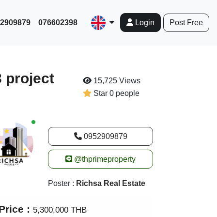
952909879
076602398
Post Free
Login
 project
15,725 Views
Star 0 people
New alerts
0952909879
@thprimeproperty
Poster :
Richsa Real Estate
Price :
5,300,000 THB