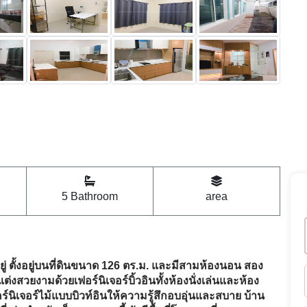
5 Bathroom
area
ยอยู่ ตั้งอยู่บนที่ดินขนาด 126 ตร.ม. และมีสามห้องนอน สอง
ต่งสวยงามด้วยเฟอร์นิเจอร์บิ้วอินทั้งห้องนั่งเล่นและห้อง
ร์นิเจอร์ไม้แบบบิวท์อินให้ความรู้สึกอบอุ่นและสบาย บ้าน
ที่เล่นสำหรับเด็ก นอกจากนี้ ยังมีพื้นที่โดยรอบที่คุณ
มชาติให้กับที่พัก โดยรวมแล้วบ้านหลังนี้เป็นตัวเลือกที่
กสบายและทันสมัยซึ่งตั้งอยู่ในกะทู้วิลล่า 3
ทำเลที่เดินทางสะดวก ใช้เวลาประมาณ 20 นาทีถึงตัวเมืองจากที่
0 นาที สามารถเข้าถึงหาดป่าตองได้อย่างง่ายดายและใช้
นกะทู้วิลล่า 3 ยังสามารถเข้าถึงห้างสรรพสินค้าใกล้เคียง
รัลเฟสติวัล และเซ็นทรัล ฟอเรสต้า ร้านค้าเหล่านี้อยู่ห่าง
 สำหรับครอบครัวที่มีลูกวัยเรียน มีโรงเรียนหลายแห่งใน
รงเรียนนานาชาติเฮดสตาร์ท และมหาวิทยาลัยสงขลานครินทร์
กกะทู้วิลล่า 3 ไม่เกิน 5-15 นาที ในกรณีฉุกเฉินทางการแพทย์
 20 นาที ในขณะที่โรงพยาบาลกรุงเทพภูเก็ตอยู่ห่างออกไป