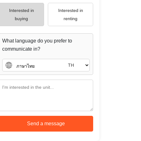
Interested in
Interested in
buying
renting
What language do you prefer to
communicate in?
TH
Send a message