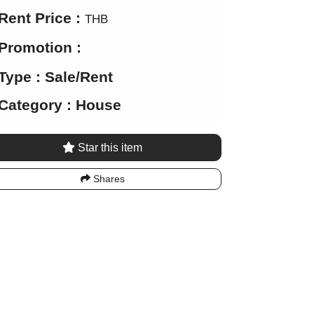
Rent Price :
THB
Promotion :
Type : Sale/Rent
Category : House
Star this item
Shares