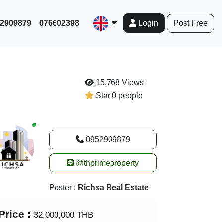
952909879
076602398
Post Free
Login
15,768 Views
Star 0 people
New alerts
0952909879
@thprimeproperty
Poster :
Richsa Real Estate
Price :
32,000,000 THB