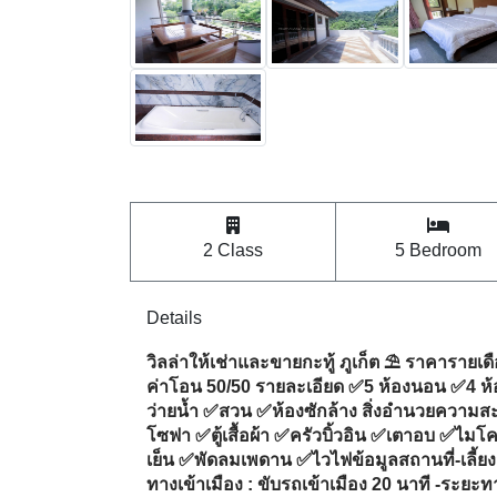
2 Class
5 Bedroom
Details
วิลล่าให้เช่าและขายกะทู้ ภูเก็ต ⛱ ราคารายเ
ค่าโอน 50/50 รายละเอียด ✅5 ห้องนอน ✅4 ห้อ
ว่ายน้ำ ✅สวน ✅ห้องซักล้าง สิ่งอำนวยความสะด
โซฟา ✅ตู้เสื้อผ้า ✅ครัวบิ้วอิน ✅เตาอบ ✅ไมโค
เย็น ✅พัดลมเพดาน ✅ไวไฟข้อมูลสถานที่-เลี้ยงสั
ทางเข้าเมือง : ขับรถเข้าเมือง 20 นาที -ระย