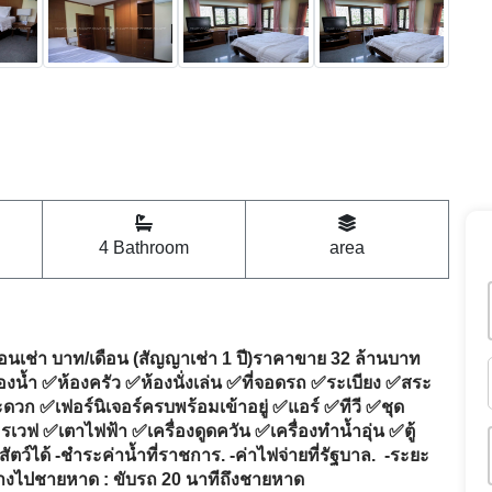
4 Bathroom
area
ดือนเช่า บาท/เดือน (สัญญาเช่า 1 ปี)ราคาขาย 32 ล้านบาท
งน้ำ ✅ห้องครัว ✅ห้องนั่งเล่น ✅ที่จอดรถ ✅ระเบียง ✅สระ
วก ✅เฟอร์นิเจอร์ครบพร้อมเข้าอยู่ ✅แอร์ ✅ทีวี ✅ชุด
รเวฟ ✅เตาไฟฟ้า ✅เครื่องดูดควัน ✅เครื่องทำน้ำอุ่น ✅ตู้
ตว์ได้ -ชำระค่าน้ำที่ราชการ. -ค่าไฟจ่ายที่รัฐบาล. -ระยะ
ะทางไปชายหาด : ขับรถ 20 นาทีถึงชายหาด