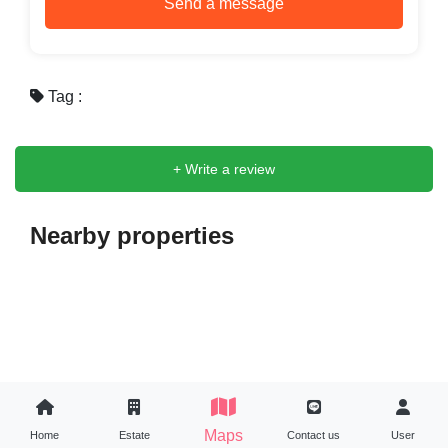
Send a message
Tag :
+ Write a review
Nearby properties
Maps
Maps
Home
Home
Estate
Estate
Contact us
Contact us
User
User