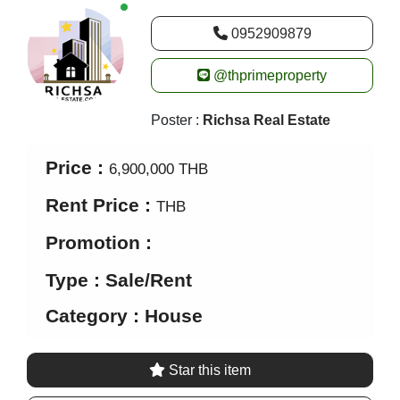
New alerts
0952909879
@thprimeproperty
Poster :
Richsa Real Estate
Price :
6,900,000 THB
Rent Price :
THB
Promotion :
Type : Sale/Rent
Category : House
Star this item