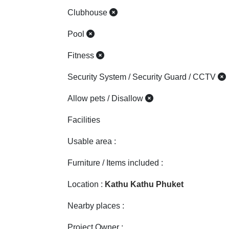
Allow pets / Disallow
Facilities
Usable area :
Furniture / Items included :
Location :
Kathu Kathu Phuket
Nearby places :
Project Owner :
Last year completed :
Property ID :
230
สิ่งอำนวยความสะดวกภายในห้องพัก