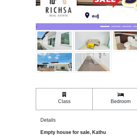
Class
Bedroom
Details
Empty house for sale, Kathu
Clubhouse
Pool
Fitness
Security System / Security Guard / CCTV