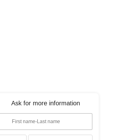
Ask for more information
Interested in
Interested in
buying
renting