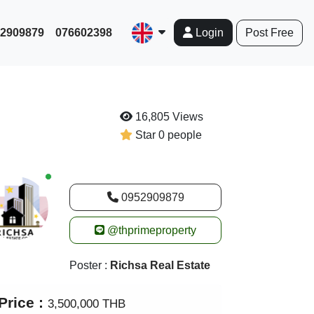
952909879
076602398
Post Free
Login
16,805 Views
Star 0 people
New alerts
0952909879
@thprimeproperty
Poster :
Richsa Real Estate
Price :
3,500,000 THB