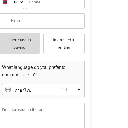
What language do you prefer to
communicate in?
TH
Send a message
ag :