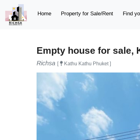
(current)
Home
Property for Sale/Rent
Find yo
Empty house for sale, 
Richsa
[
Kathu Kathu Phuket ]