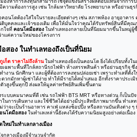
ู้ที่มองหาการลงทุนก็สามารถใช้จุดแข็งนี้สร้างผลตอบแทนจากการปล่
ีความต้องการสูง เช่น ใกล้มหาวิทยาลัย โรงพยาบาล หรือย่านธุรก
้อคอนโดต้องใส่ใจในรายละเอียดต่างๆ เช่น สภาพห้อง อายุอาคาร 
ิติบุคคลและเจ้าของเดิม เพื่อให้มั่นใจว่าคุณได้รับทรัพย์สินที่มี
ใจที่ 
คอนโดมือสอง
 ในทำเลทองกลายเป็นที่นิยมมากขึ้นในหมู่ผู้ซื
กว่าแค่ความใหม่ของโครงการ
อสอง ในทำเลทองถึงเป็นที่นิยม
เก็ต ราคาไม่ถึงล้าน
 ในทำเลทองยิ่งเป็นคอนโด ยิ่งได้เปรียบทั้งใน
ดยเฉพาะพื้นที่ใกล้สถานีรถไฟฟ้า ห้างสรรพสินค้า หรือย่านธุรกิจ ซึ
ทำงาน นักศึกษา และผู้ที่ต้องการลงทุนปล่อยเช่า เพราะทำเลที่ตั้งใ
กมักหาผู้เช่าได้ง่าย ทำให้มีรายได้สม่ำเสมอ อีกทั้งราคาประเมิ
ัวสูงขึ้นทุกปี ส่งผลให้มูลค่าทรัพย์สินเพิ่มขึ้นตาม
งระบบคมนาคมที่ดี เช่น รถไฟฟ้า BTS MRT หรือทางด่วน ก็เป็นปัจจัย
าในการเดินทาง และใช้ชีวิตได้อย่างมีประสิทธิภาพมากขึ้น ทำเลทอ
ว่าจะเป็นร้านอาหาร คาเฟ่ แหล่งช็อปปิ้ง หรือสถานบันเทิงต่าง ๆ ที่
อนโดมือสอง
 ในทำเลเหล่านี้ยังคงได้รับความนิยมสูงอย่างต่อเนื่อง
ดใหม่ในทำเลกลางเมือง
จกลางเมืองมีจำนวนจำกัด