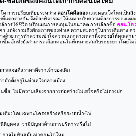
อดี-ข้อเสียของคอนโดเก่ากับคอนโดใหม่
นโด การเปรียบเทียบระหว่าง 
คอนโดมือสอง
 และคอนโดใหม่เป็นสิ่
สียที่แตกต่างกัน จึงต้องพิจารณาให้เหมาะกับความต้องการของแต่ล
ล์การใช้ชีวิต หรือแผนการลงทุนในอนาคต การเลือกซื้อ 
คอน โด ม
งราคา แต่ยังรวมถึงศักยภาพของทำเล ความสะดวกในการเดินทาง ค
งด้วย การทำความเข้าใจความแตกต่างเหล่านี้จะช่วยให้คุณสามา
กขึ้น อีกทั้งยังสามารถเลือกคอนโดที่เหมาะสมกับระยะยาวโดยไม่ต้อง
ีโอกาสเจอดีลราคาดีจากเจ้าของเดิม
่ามักตั้งอยู่ในทำเลใจกลางเมือง
นซื้อ: ไม่มีความเสี่ยงจากการก่อสร้างไม่เสร็จหรือไม่ตรงปก
่มเติม: โดยเฉพาะโครงสร้างหรือระบบน้ำ-ไฟ
นิติบุคคล: ว่ามีปัญหาด้านการบริหารหรือไม่
 อาจไม่ทันสมัยเท่าคอนโดใหม่