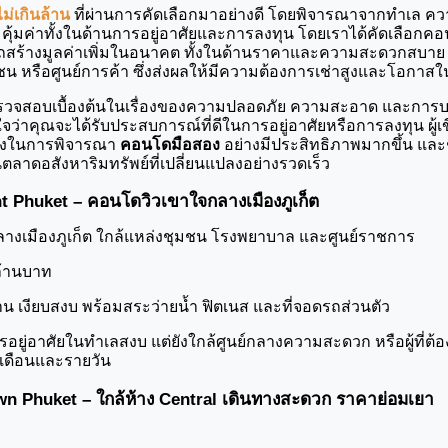
่เกินล้าน
 ที่ผ่านการคัดเลือกมาอย่างดี โดยพิจารณาจากทำเล 
มค่าทั้งในด้านการอยู่อาศัยและการลงทุน โดยเราได้คัดเลือกคอนโด
รถสร้างมูลค่าเพิ่มในอนาคต ทั้งในด้านราคาและความสะดวกสบาย 
 หรือศูนย์การค้า ซึ่งส่งผลให้มีความต้องการเช่าสูงและโอกาสใน
ตรวจสอบเบื้องต้นในเรื่องของความปลอดภัย ความสะอาด และการ
ใจว่าคุณจะได้รับประสบการณ์ที่ดีในการอยู่อาศัยหรือการลงทุน ผู้เข
ทางในการพิจารณา 
คอนโดมือสอง
 อย่างมีประสิทธิภาพมากขึ้น และ
ในตลาดอสังหาริมทรัพย์ที่เปลี่ยนแปลงอย่างรวดเร็ว
t Phuket – คอนโดวิวเขาใจกลางเมืองภูเก็ต
ลางเมืองภูเก็ต ใกล้แหล่งชุมชน โรงพยาบาล และศูนย์ราชการ
 ล้านบาท
้าน เงียบสงบ พร้อมสระว่ายน้ำ ฟิตเนส และที่จอดรถส่วนตัว
การอยู่อาศัยในทำเลสงบ แต่ยังใกล้ศูนย์กลางความสะดวก หรือผู้ที่ต้อ
ยเดือนและรายวัน
wn Phuket – ใกล้ห้าง Central เดินทางสะดวก ราคาย่อมเยา