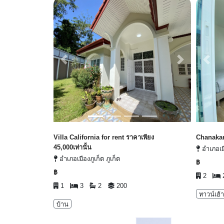
Previous
Next
Prev
Villa California for rent ราคาเพียง
Chanakar
45,000เท่านั้น
อำเภอเมื
อำเภอเมืองภูเก็ต ภูเก็ต
฿
฿
2
1
3
2
200
ทาวน์เฮ้
บ้าน