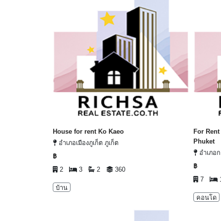
House for rent Ko Kaeo
For Rent
Phuket
อำเภอเมืองภูเก็ต ภูเก็ต
อำเภอกะท
฿
฿
2
3
2
360
7
บ้าน
คอนโด