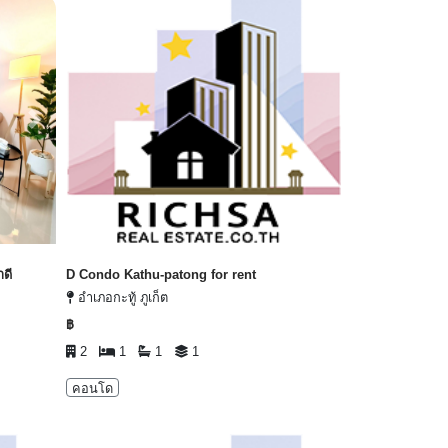
Next
ดี
D Condo Kathu-patong for rent
อำเภอกะทู้ ภูเก็ต
฿
2
1
1
1
คอนโด