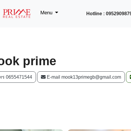
Menu
Hotline : 095290987
ook prime
ทร 0655471544
E-mail mook13primegb@gmail.com