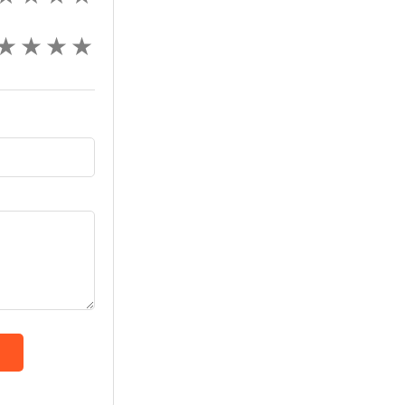
★
★
★
★