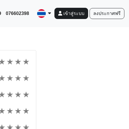
9
076602398
ลงประกาศฟรี
เข้าสู่ระบบ
★
★
★
★
★
★
★
★
★
★
★
★
★
★
★
★
★
★
★
★