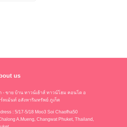
bout us
่า - ขาย บ้าน ทาวน์เฮ้าส์ ทาวน์โฮม คอนโด อ
ร์ทเม้นท์ อสังหาริมทรัพย์ ภูเก็ต
dress : 5/17-5/18 Moo3 Soi Chaofha50
Chalong A.Mueng, Changwat Phuket, Thailand,
uket