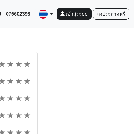
9
076602398
ลงประกาศฟรี
เข้าสู่ระบบ
★
★
★
★
★
★
★
★
★
★
★
★
★
★
★
★
★
★
★
★