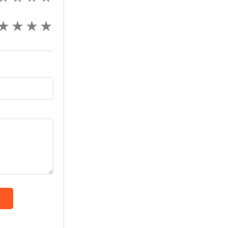
★
★
★
★