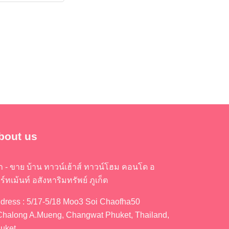
bout us
่า - ขาย บ้าน ทาวน์เฮ้าส์ ทาวน์โฮม คอนโด อ
ร์ทเม้นท์ อสังหาริมทรัพย์ ภูเก็ต
dress : 5/17-5/18 Moo3 Soi Chaofha50
Chalong A.Mueng, Changwat Phuket, Thailand,
uket