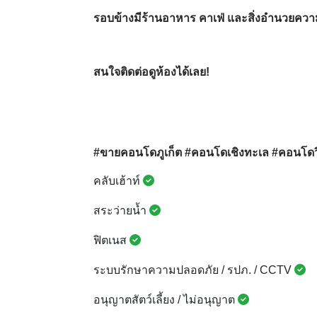
รอบข้างมีร้านอาหาร คาเฟ่ และสิ่งอำนวยค
สนใจติดต่อดูห้องได้เลย!
#ขายคอนโดภูเก็ต #คอนโดเชิงทะเล #คอนโดว
คลับเฮ้าท์
สระว่ายน้ำ
ฟิตเนส
ระบบรักษาความปลอดภัย / รปภ. / CCTV
อนุญาตสัตว์เลี้ยง / ไม่อนุญาต