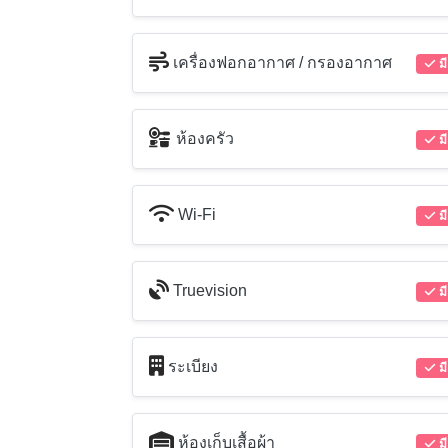
เครื่องฟอกอากาศ / กรองอากาศ
มี
ห้องครัว
มี
Wi-Fi
มี
Truevision
มี
ระเบียง
มี
ห้องเก็บเสื้อผ้า
มี