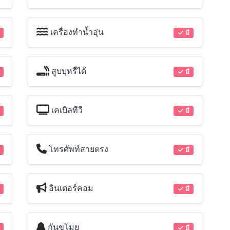
เครื่องทำน้ำอุ่น
มี
สูบบุหรี่ได้
มี
เคเบิลทีวี
มี
โทรศัพท์สายตรง
มี
อินเตอร์คอม
มี
กันขโมย
มี