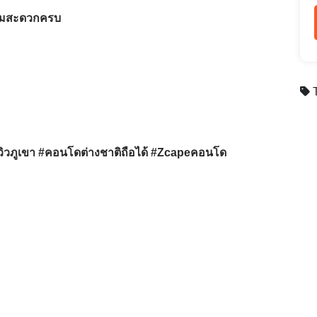
วามสะดวกครบ
T
ิวภูเขา #คอนโดต่างชาติถือได้ #Zcapeคอนโด