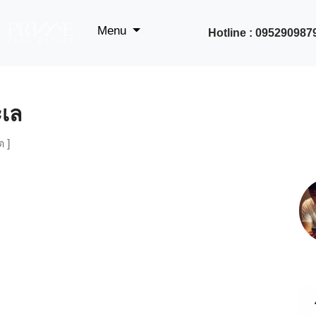
Menu
Hotline : 095290987
เล
 ]