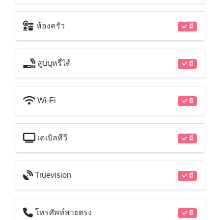
ห้องครัว
มี
สูบบุหรี่ได้
มี
Wi-Fi
มี
เคเบิลทีวี
มี
Truevision
มี
โทรศัพท์สายตรง
มี