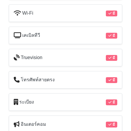
Wi-Fi
มี
เคเบิลทีวี
มี
Truevision
มี
โทรศัพท์สายตรง
มี
ระเบียง
มี
อินเตอร์คอม
มี