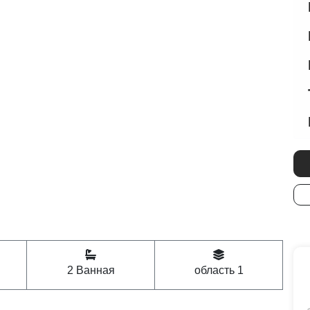
2 Ванная
область 1