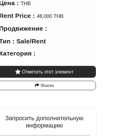
Цена :
THB
Rent Price :
48,000 THB
Продвижение :
Тип : Sale/Rent
Категория :
Отметить этот элемент
Shares
Запросить дополнительную
информацию