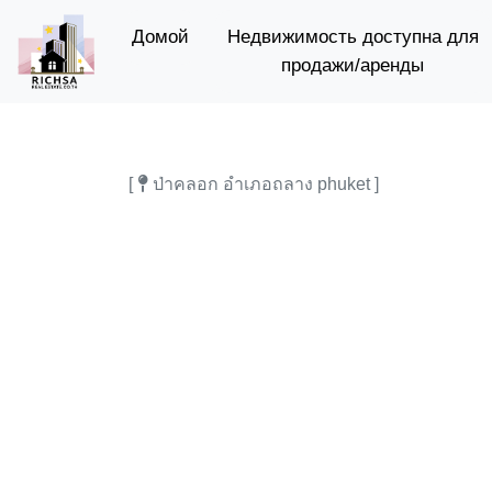
(current)
Домой
Недвижимость доступна для
продажи/аренды
[
ป่าคลอก อำเภอถลาง phuket ]