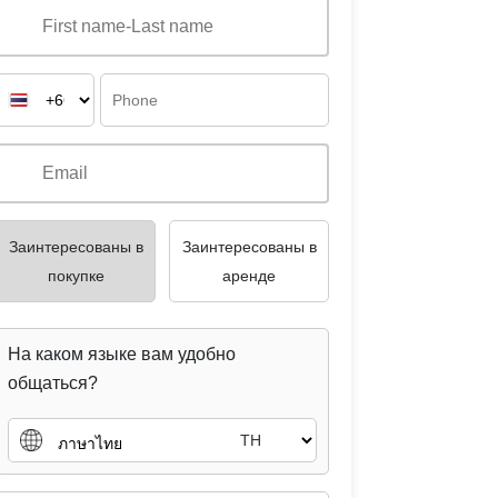
Заинтересованы в
Заинтересованы в
покупке
аренде
На каком языке вам удобно
общаться?
TH