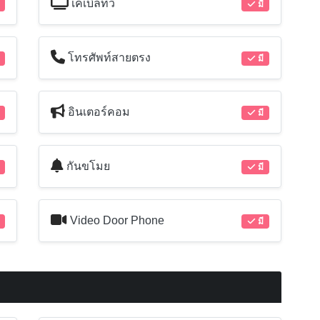
เคเบิลทีวี
มี
โทรศัพท์สายตรง
มี
อินเตอร์คอม
มี
กันขโมย
มี
Video Door Phone
มี