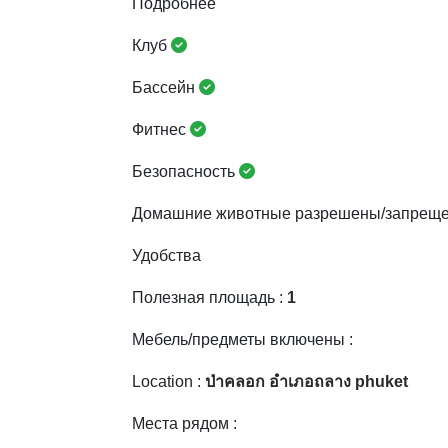
Подробнее
Клуб
Бассейн
Фитнес
Безопасность
Домашние животные разрешены/запрещ
Удобства
Полезная площадь :
1
Мебель/предметы включены :
Location :
ป่าคลอก อำเภอถลาง phuket
Места рядом :