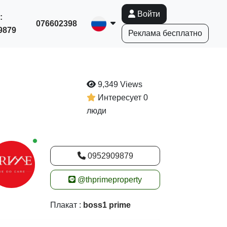
Войти
:
076602398
9879
Реклама бесплатно
9,349 Views
Интересует 0
люди
New alerts
0952909879
@thprimeproperty
Плакат :
boss1 prime