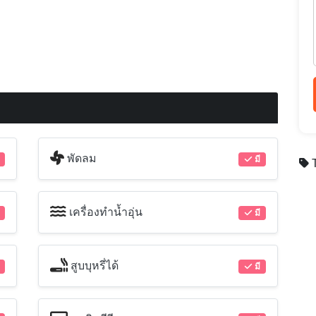
พัดลม
มี
T
เครื่องทำน้ำอุ่น
มี
สูบบุหรี่ได้
มี