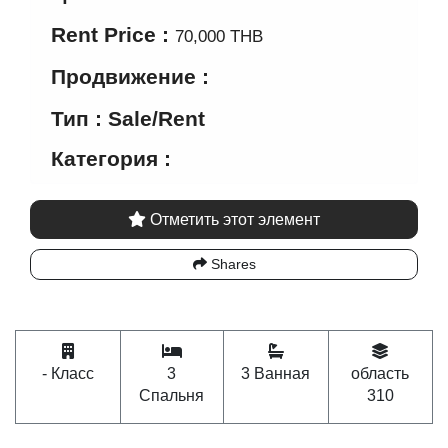
Rent Price :
70,000 THB
Продвижение :
Тип : Sale/Rent
Категория :
Отметить этот элемент
Shares
- Класс
3
3 Ванная
область
Спальня
310