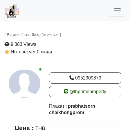
[
ฉลอง อำเภอเมืองภูเก็ต phuket ]
9,383 Views
Интересует 0 люди
New alerts
0952909879
@thprimeproperty
Плакат :
prabhatsorn
chaikhongprom
Цена :
THB