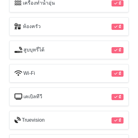
เครื่องทำน้ำอุ่น
มี
ห้องครัว
มี
สูบบุหรี่ได้
มี
Wi-Fi
มี
เคเบิลทีวี
มี
Truevision
มี