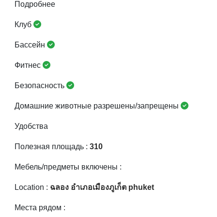
Подробнее
Клуб
Бассейн
Фитнес
Безопасность
Домашние животные разрешены/запрещены
Удобства
Полезная площадь :
310
Мебель/предметы включены :
Location :
ฉลอง อำเภอเมืองภูเก็ต phuket
Места рядом :