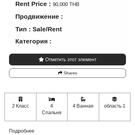
Rent Price :
90,000 THB
Продвижение :
Тип : Sale/Rent
Категория :
Отметить этот элемент
Shares
2 Класс
4
4 Ванная
область 1
Спальня
Подробнее