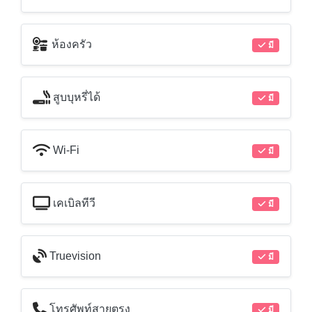
ห้องครัว
มี
สูบบุหรี่ได้
มี
Wi-Fi
มี
เคเบิลทีวี
มี
Truevision
มี
โทรศัพท์สายตรง
มี