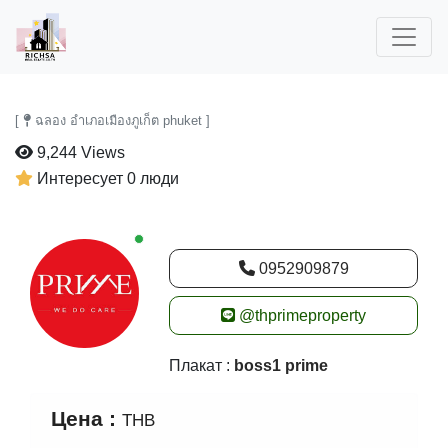
[
ฉลอง อำเภอเมืองภูเก็ต phuket ]
9,244 Views
Интересует 0 люди
New alerts
0952909879
@thprimeproperty
Плакат :
boss1 prime
Цена :
THB