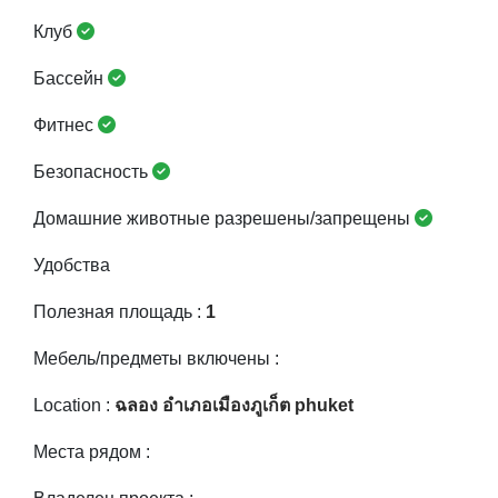
Клуб
Бассейн
Фитнес
Безопасность
Домашние животные разрешены/запрещены
Удобства
Полезная площадь :
1
Мебель/предметы включены :
Location :
ฉลอง อำเภอเมืองภูเก็ต phuket
Места рядом :