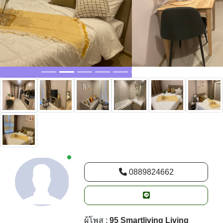
New alerts
0889824662
ผู้โพส :
95 Smartliving Living