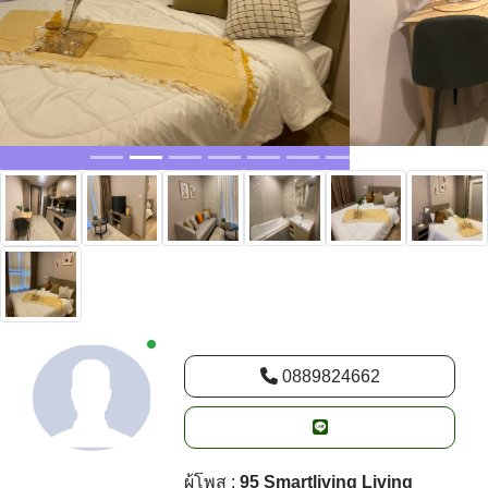
New alerts
0889824662
ผู้โพส :
95 Smartliving Living