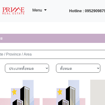
Menu
Hotline : 095290987
าย