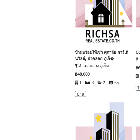
บ้านพร้อมให้เช่า ศุภาลัย การ์เด้
Co
นวิลล์, ป่าคลอก ภูเก็�
อำเภอถลาง ภูเก็ต
฿6
฿48,000
1
3
2
65
ไ
บ้าน