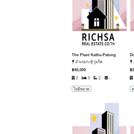
The Plant Kathu-Patong
D
อำเภอกะทู้ ภูเก็ต
อ
฿40,000
฿2
2
3
2
-
ไม่มีหมวด