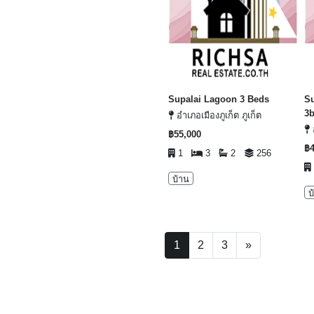
Supalai Lagoon 3 Beds
Su
3
อำเภอเมืองภูเก็ต ภูเก็ต
฿55,000
฿4
1
3
2
256
บ้าน
บ
(current)
1
2
3
»