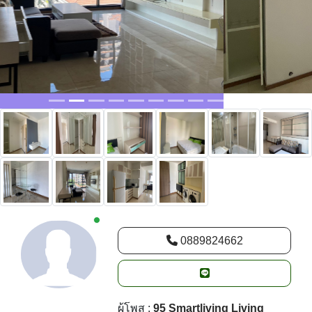
New alerts
0889824662
ผู้โพส :
95 Smartliving Living