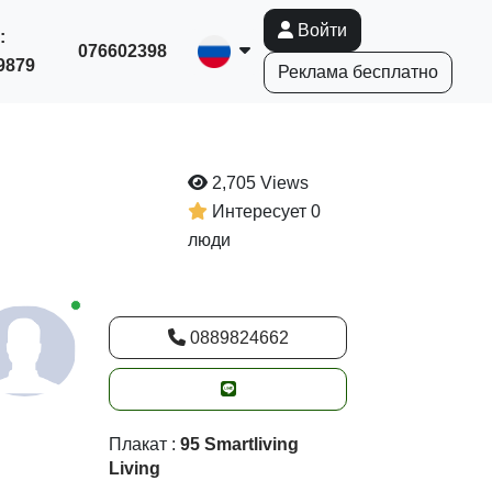
Войти
:
076602398
9879
Реклама бесплатно
2,705 Views
Интересует 0
люди
New alerts
0889824662
Плакат :
95 Smartliving
Living