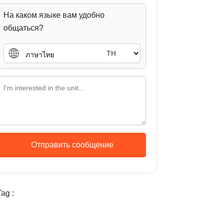
На каком языке вам удобно
общаться?
TH
Отправить сообщение
ag :