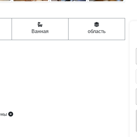
Ванная
область
ены