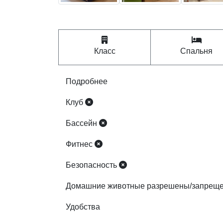
Класс
Спальня
Подробнее
Клуб
Бассейн
Фитнес
Безопасность
Домашние животные разрешены/запрещ
Удобства