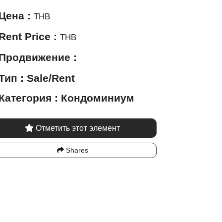
Цена :
THB
Rent Price :
THB
Продвижение :
Тип : Sale/Rent
Категория : Кондоминиум
Отметить этот элемент
Shares