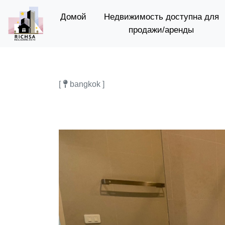
(current)
Домой
Недвижимость доступна для
продажи/аренды
[
bangkok ]