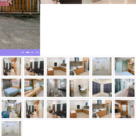
New alerts
0952909879
@thprimeproperty