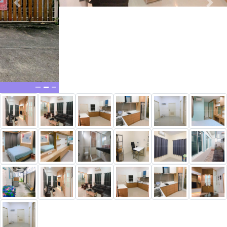
New alerts
0952909879
@thprimeproperty