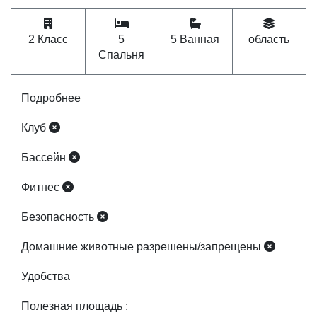
2 Класс
5
5 Ванная
область
Спальня
Подробнее
Клуб
Бассейн
Фитнес
Безопасность
Домашние животные разрешены/запрещены
Удобства
Полезная площадь :