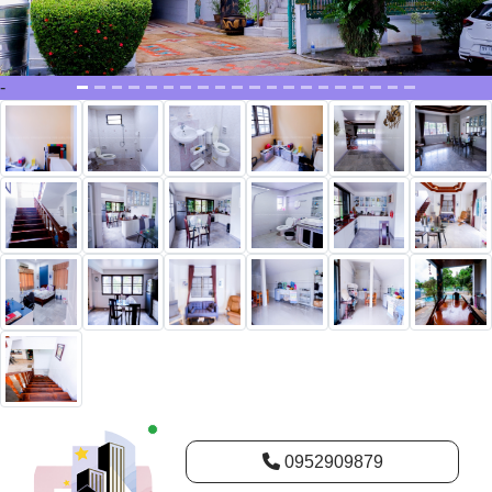
New alerts
0952909879