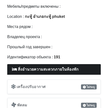
Мебель/предметы включены :
Location :
กะทู้ อำเภอกะทู้ phuket
Места рядом :
Владелец проекта :
Прошлый год завершен :
Идентификатор объекта :
191
สิ่งอำนวยความสะดวกภายในห้องพัก
เครื่องปรับอากาศ
ไม่ระบุ
พัดลม
ไม่ระบุ