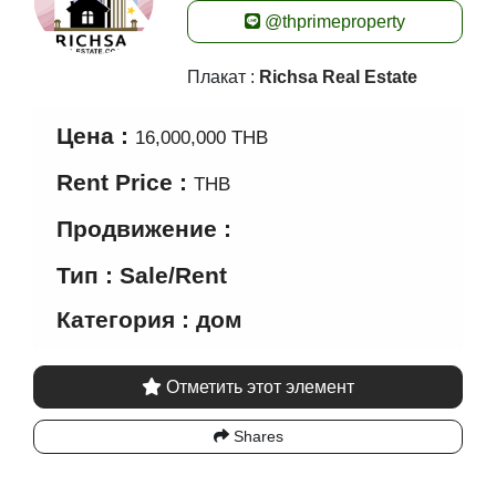
@thprimeproperty
Плакат :
Richsa Real Estate
Цена :
16,000,000 THB
Rent Price :
THB
Продвижение :
Тип : Sale/Rent
Категория : дом
Отметить этот элемент
Shares