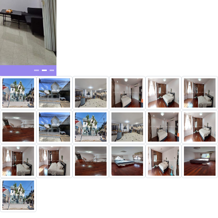
New alerts
0952909879
@thprimeproperty