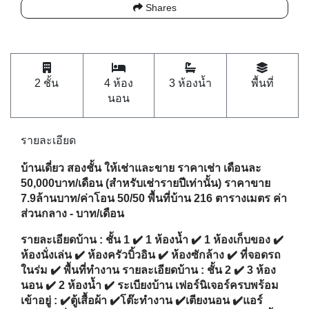
นอน
รายละเอียด
บ้านเดี่ยว สองชั้น ให้เช่าและขาย ราคาเช่า เดือนละ
50,000บาท/เดือน (สำหรับเช่ารายปีเท่านั้น) ราคาขาย
7.9ล้านบาท/ค่าโอน 50/50 พื้นที่บ้าน 216 ตารางเมตร ค่า
ส่วนกลาง - บาท/เดือน
รายละเอียดบ้าน
: ชั้น 1 ✔️ 1 ห้องน้ำ ✔️ 1 ห้องเก็บของ ✔️
ห้องนั่งเล่น ✔️ ห้องครัวบิ้วอิน ✔️ ห้องซักล้าง ✔️ ที่จอดรถ
ในร่ม ✔️ พื้นที่ทำงาน รายละเอียดบ้าน : ชั้น 2 ✔️ 3 ห้อง
นอน ✔️ 2 ห้องน้ำ ✔️ ระเบียงบ้าน เฟอร์นิเจอร์ครบพร้อม
เข้าอยู่ : ✔️ตู้เสื้อผ้า ✔️โต๊ะทำงาน ✔️เตียงนอน ✔️แอร์
✔️โต๊ะเครื่องแป้ง ✔️โต๊ะกินข้าว ✔️โคมไฟ ✔️อ่างอาบน้ำ
✔️ตู้โชว์ ✔️เครื่องดูดควัน ✔️ชั้นวางทีวี ✔️โซฟา ✔️เตาแก๊ส
บิ้วอิน ✔️อ่างล้างจาน
ระยะห่างจากตัวเมือง : 10 นาที ✈️ระยะห่างจากสนามบิน
: 40 นาที ⛵️ระยะห่างจากชายหาด : 30 นาที ถึงหาดป่า