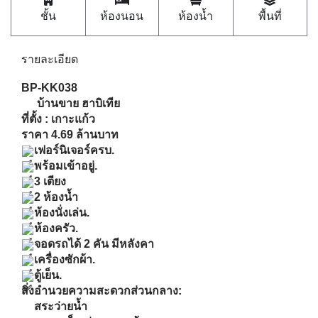
BP-KK038
บ้านขาย ฮาบิเทีย
ที่ตั้ง : เกาะแก้ว
ราคา 4.69 ล้านบาท
เฟอร์นิเจอร์ครบ.
พร้อมเข้าอยู่.
3 เตียง
2 ห้องน้ำ
ห้องนั่งเล่น.
ห้องครัว.
จอดรถได้ 2 คัน มีหลังคา
เครื่องซักผ้า.
ตู้เย็น.
สิ่งอำนวยความสะดวกส่วนกลาง:
สระว่ายน้ำ
สนามเด็กเล่นกลางแจ้ง
รักษาความปลอดภัย 24 ชม.
ระบบกล้องวงจรปิด.
ขับรถ 3 นาทีถึงโรงเรียนนานาชาติบริติช
ขับรถ 7 นาทีถึงโรบินสันถลางและโรงเรียนขจรเกียรติ