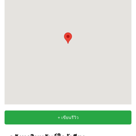
+ เขียนรีวิว
อสังหาริมทรัพย์ใกล้เคียง