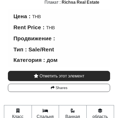
Продвижение :
Тип : Sale/Rent
Категория : дом
Отметить этот элемент
Shares
Класс
Спальня
Ванная
область
Подробнее
Клуб