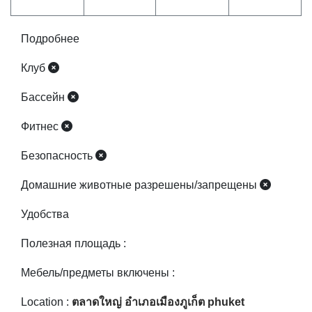
Бассейн
Фитнес
Безопасность
Домашние животные разрешены/запрещены
Удобства
Полезная площадь :
Мебель/предметы включены :
Location :
ตลาดใหญ่ อำเภอเมืองภูเก็ต phuket
Места рядом :
Владелец проекта :
Прошлый год завершен :