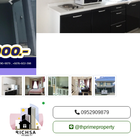
New alerts
0952909879
@thprimeproperty
Плакат :
Richsa Real Estate
Цена :
THB
Rent Price :
THB