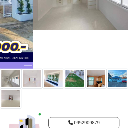
New alerts
0952909879
@thprimeproperty
Плакат :
Richsa Real Estate