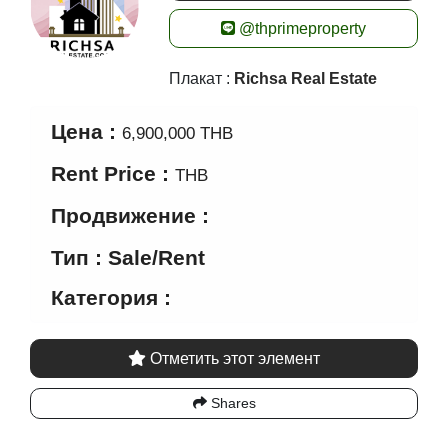
Цена :
6,900,000 THB
Rent Price :
THB
Продвижение :
Тип : Sale/Rent
Категория :
Отметить этот элемент
Shares
Класс
Спальня
Ванная
область