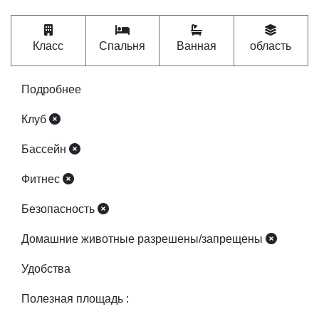
Подробнее
Клуб
Бассейн
Фитнес
Безопасность
Домашние животные разрешены/запрещены
Удобства
Полезная площадь :
Мебель/предметы включены :
Location :
ราไวย์ อำเภอเมืองภูเก็ต phuket
Места рядом :