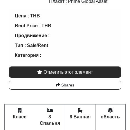
Плакат : Prime Global Asset
Цена :
THB
Rent Price :
THB
Продвижение :
Тип :
Sale/Rent
Категория :
Отметить этот элемент
Shares
Класс
8
8 Ванная
область
Спальня