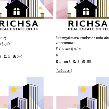
ากะทู้
วิลล่าหรูพร้อมสระว่ายน้ำระบบเกลือ เพีย
จากหาดกมลา
ู้ ภูเก็ต
อำเภอกะทู้ ภูเก็ต
฿
3
3
240
1
3
3
356
ไม่มีหมวด