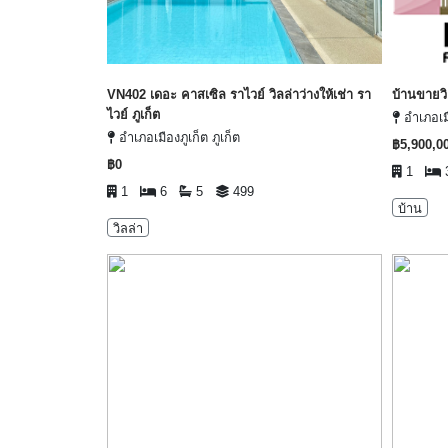
VN402 เดอะ คาสเซิล ราไวย์ วิลล่าว่างให้เช่า รา
บ้านขายวิ
ไวย์ ภูเก็ต
อำเภอเมื
อำเภอเมืองภูเก็ต ภูเก็ต
฿5,900,0
฿0
1
1
6
5
499
บ้าน
วิลล่า