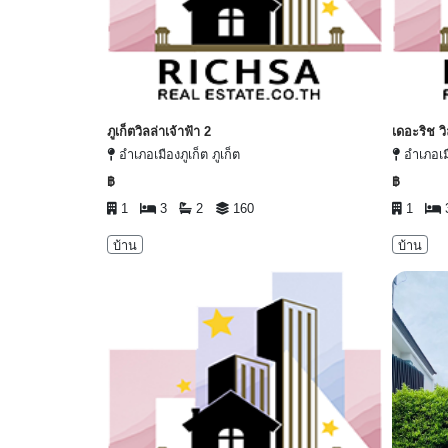
ภูเก็ตวิลล่าเจ้าฟ้า 2
เดอะริช ว
อำเภอเมืองภูเก็ต ภูเก็ต
อำเภอเมื
฿
฿
1
3
2
160
1
บ้าน
บ้าน