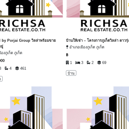
l by Porjai Group วิลล่าพร้อมขาย
บ้านให้เช่า – โครงการภูเก็ตวิลล่า ดาวรุ่
ยู่
อำเภอเมืองภูเก็ต ภูเก็ต
องภูเก็ต ภูเก็ต
฿
000
1
3
2
69
3
4
461
บ้าน
ด