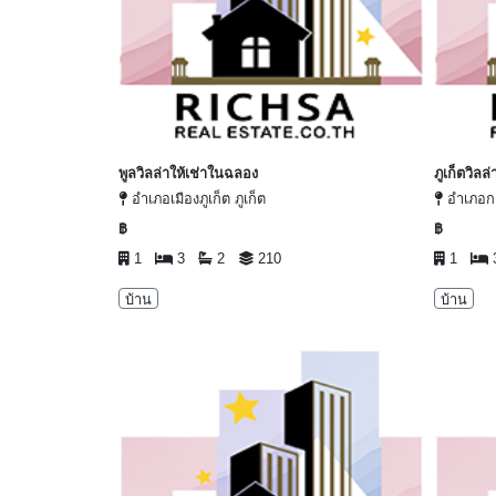
พูลวิลล่าให้เช่าในฉลอง
ภูเก็ตวิลล่
อำเภอเมืองภูเก็ต ภูเก็ต
อำเภอกะท
฿
฿
1
3
2
210
1
บ้าน
บ้าน