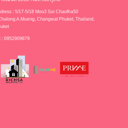
dress : 5/17-5/18 Moo3 Soi Chaofha50
Chalong A.Mueng, Changwat Phuket, Thailand,
uket
l : 0952909879