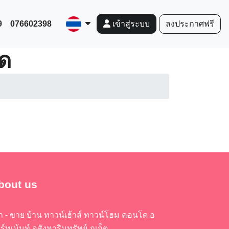
9
076602398
ลงประกาศฟรี
เข้าสู่ระบบ
ุด
bout us
่า - ขาย บ้าน ทาวน์เฮ้าส์ ทาวน์โฮม คอนโด อ
ร์ทเม้นท์ อสังหาริมทรัพย์ ภูเก็ต