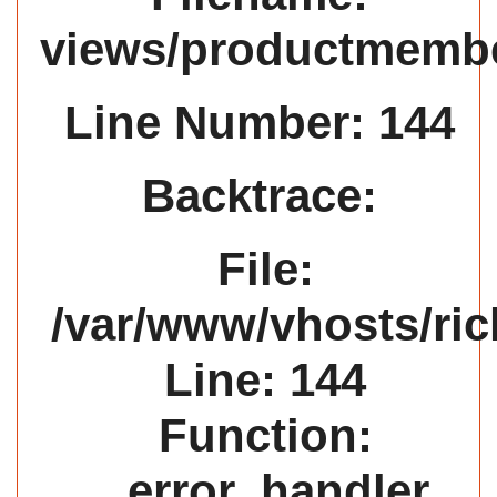
views/productmemb
Line Number: 144
Backtrace:
File:
/var/www/vhosts/ric
Line: 144
Function:
_error_handler