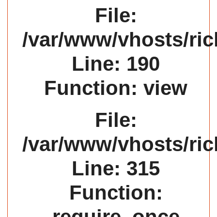
File:
/var/www/vhosts/ric
Line: 190
Function: view
File:
/var/www/vhosts/ric
Line: 315
Function:
require_once