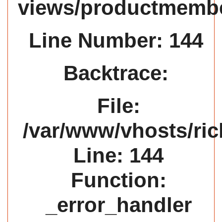
views/productmemb
Line Number: 144
Backtrace:
File:
/var/www/vhosts/ric
Line: 144
Function:
_error_handler