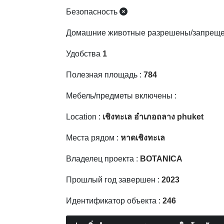
Безопасность
Домашние животные разрешены/запрещ
Удобства
1
Полезная площадь :
784
Мебель/предметы включены :
Location :
เชิงทะเล อำเภอถลาง phuket
Места рядом :
หาดเชิงทะเล
Владелец проекта :
BOTANICA
Прошлый год завершен :
2023
Идентификатор объекта :
246