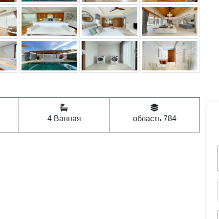
4 Ванная
область 784