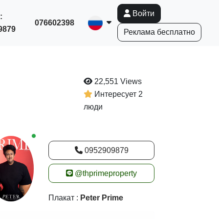
Войти
:
076602398
9879
Реклама бесплатно
22,551 Views
Интересует 2
люди
New alerts
0952909879
@thprimeproperty
Плакат :
Peter Prime