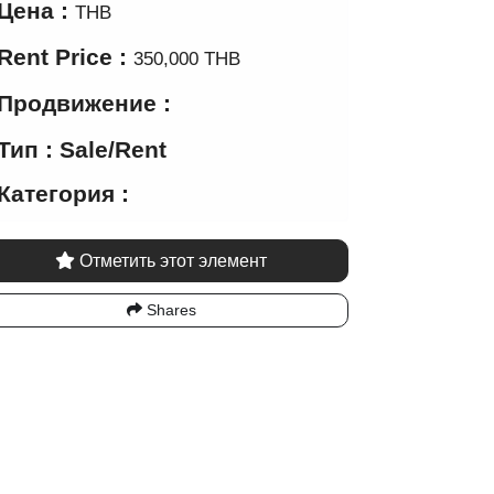
Цена :
THB
Rent Price :
350,000 THB
Продвижение :
Тип : Sale/Rent
Категория :
Отметить этот элемент
Shares