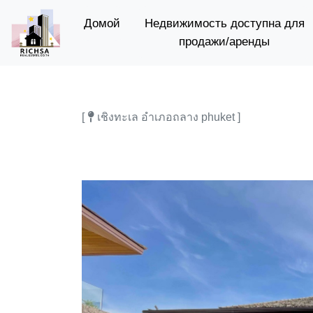
(current)
Домой
Недвижимость доступна для
продажи/аренды
[
เชิงทะเล อำเภอถลาง phuket ]