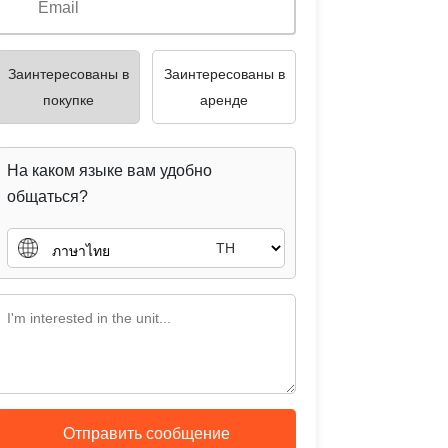
Заинтересованы в
Заинтересованы в
покупке
аренде
На каком языке вам удобно
общаться?
TH
Отправить сообщение