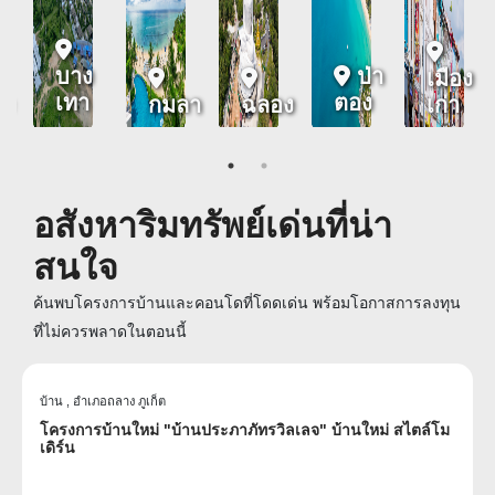
บาง
ป่า
เมือง
เทา
ตอง
ตะ
กมลา
ฉลอง
เก่า
อสังหาริมทรัพย์เด่นที่น่า
สนใจ
ค้นพบโครงการบ้านและคอนโดที่โดดเด่น พร้อมโอกาสการลงทุน
ที่ไม่ควรพลาดในตอนนี้
บ้าน ,
อำเภอถลาง ภูเก็ต
โครงการบ้านใหม่ "บ้านประภาภัทรวิลเลจ" บ้านใหม่ สไตล์โม
เดิร์น