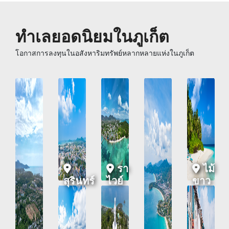
ทำเลยอดนิยมในภูเก็ต
โอกาสการลงทุนในอสังหาริมทรัพย์หลากหลายแห่งในภูเก็ต
น
รา
ไม้
สุรินทร์
ไวย์
ขาว